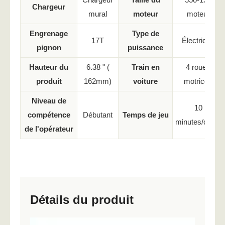
Chargeur
mural
moteur
moteur
Engrenage
Type de
17T
Électrique
pignon
puissance
Hauteur du
6.38 " (
Train en
4 roues
produit
162mm)
voiture
motrices
Niveau de
10
compétence
Débutant
Temps de jeu
minutes/cycle
de l'opérateur
Détails du produit