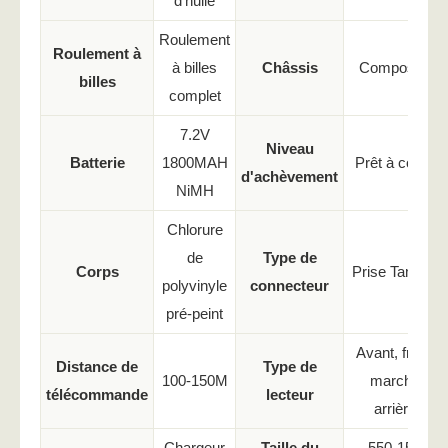
d'huile
Roulement
Roulement à
à billes
Châssis
Composite
billes
complet
7.2V
Niveau
Batterie
1800MAH
Prêt à courir
d'achèvement
NiMH
Chlorure
de
Type de
Corps
Prise Tamiya
polyvinyle
connecteur
pré-peint
Avant, frein,
Distance de
Type de
100-150M
marche
télécommande
lecteur
arrière
Chargeur
Taille du
550-15T