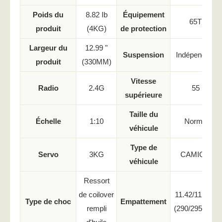
Poids du
8.82 Ib
Équipement
65T
produit
(4KG)
de protection
Largeur du
12.99 "
Suspension
Indépendant
produit
(330MM)
Vitesse
Radio
2.4G
55
supérieure
Taille du
Échelle
1:10
Norme
véhicule
Type de
Servo
3KG
CAMION
véhicule
Ressort
de coilover
11.42/11.61 "
Type de choc
Empattement
rempli
(290/295mm)