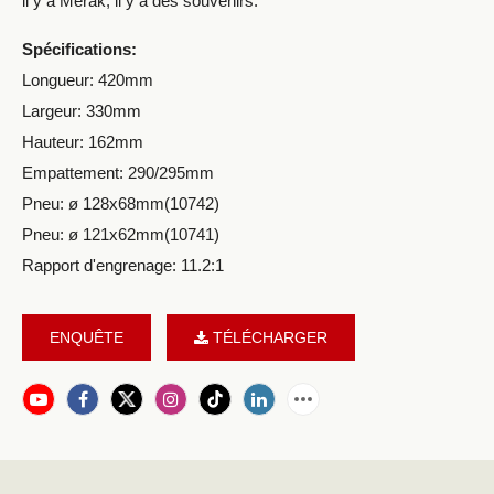
il y a Merak, il y a des souvenirs.
Spécifications:
Longueur: 420mm
Largeur: 330mm
Hauteur: 162mm
Empattement: 290/295mm
Pneu: ø 128x68mm(10742)
Pneu: ø 121x62mm(10741)
Rapport d'engrenage: 11.2:1
ENQUÊTE
TÉLÉCHARGER