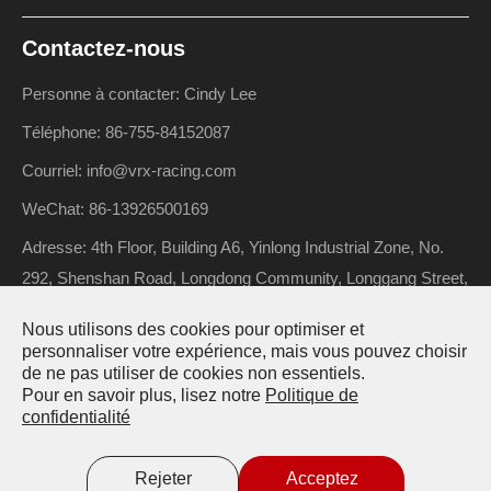
Contactez-nous
Personne à contacter: Cindy Lee
Téléphone: 86-755-84152087
Courriel: info@vrx-racing.com
WeChat: 86-13926500169
Adresse: 4th Floor, Building A6, Yinlong Industrial Zone, No.
292, Shenshan Road, Longdong Community, Longgang Street,
Longgang District, Shenzhen, Guangdong, China
Nous utilisons des cookies pour optimiser et
personnaliser votre expérience, mais vous pouvez choisir
de ne pas utiliser de cookies non essentiels.
Pour en savoir plus, lisez notre
Politique de
Droit d'auteur ©
Riverhobby Tech (Shenzhen) Co., Ltd.
Tous
confidentialité
droits réservés.
Plan du site
Politique de confidentialité
Rejeter
Acceptez